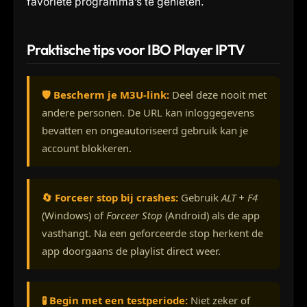
favoriete programma’s te genieten.
Praktische tips voor IBO Player IPTV
🛡️ Bescherm je M3U-link:
Deel deze nooit met
andere personen. De URL kan inloggegevens
bevatten en ongeautoriseerd gebruik kan je
account blokkeren.
🔄 Forceer stop bij crashes:
Gebruik
ALT + F4
(Windows) of
Forceer Stop
(Android) als de app
vasthangt. Na een geforceerde stop herkent de
app doorgaans de playlist direct weer.
🧪 Begin met een testperiode:
Niet zeker of