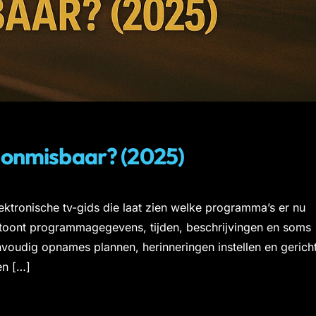
t onmisbaar? (2025)
ektronische tv-gids die laat zien welke programma’s er nu
t toont programmagegevens, tijden, beschrijvingen en soms
envoudig opnames plannen, herinneringen instellen en gerich
en […]