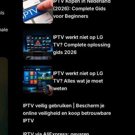
IPTV Kopen in Nederland
(2026): Complete Gids
ls
voor Beginners
nale
IPTV werkt niet op LG
TV? Complete oplossing
gids 2026
IPTV werkt niet op LG
TV? Alles wat je moet
weten
IPTV veilig gebruiken | Bescherm je
online veiligheid en koop betrouwbare
IPTV
IPTV via AliExpress: gevaren,