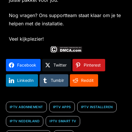
juiste pakket voor jou.
Nog vragen? Ons supportteam staat klaar om je te
helpen met de installatie.
Veel kijkplezier!
Facebook
Twitter
Pinterest
LinkedIn
Tumblr
Reddit
IPTV ABONNEMENT
IPTV APPS
IPTV INSTALLEREN
IPTV NEDERLAND
IPTV SMART TV